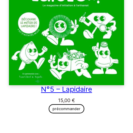
N°5 – Lapidaire
15,00
€
précommander