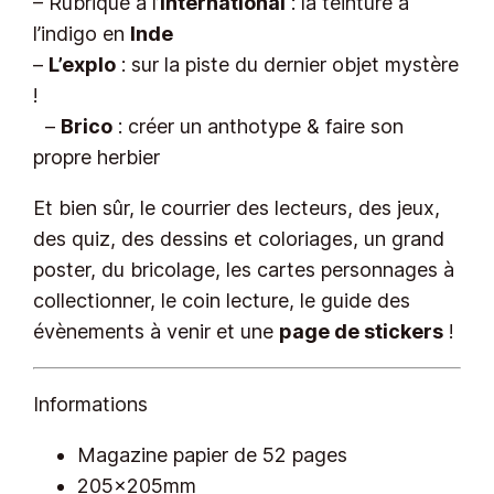
– Rubrique à l’
international
: la teinture à
a
l’indigo en
Inde
n
–
L’explo
: sur la piste du dernier objet mystère
o
!
t
–
Brico
: créer un anthotype & faire son
y
propre herbier
p
e
Et bien sûr, le courrier des lecteurs, des jeux,
des quiz, des dessins et coloriages, un grand
poster, du bricolage, les cartes personnages à
collectionner, le coin lecture, le guide des
évènements à venir et une
page de stickers
!
Informations
Magazine papier de 52 pages
205x205mm