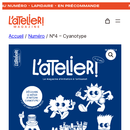
U NUMÉRO • LAPIDAIRE • EN PRÉCOMMANDE
Aller
N
au
contenu
Accueil
/
Numéro
/ N°4 – Cyanotype