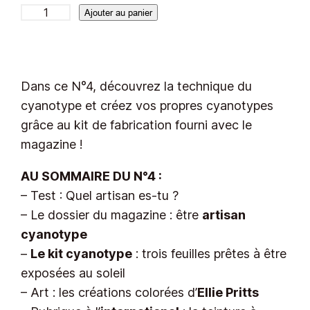
q
Ajouter au panier
u
a
n
Dans ce N°4, découvrez la technique du
t
cyanotype et créez vos propres cyanotypes
i
grâce au kit de fabrication fourni avec le
t
magazine !
é
d
AU SOMMAIRE DU N°4 :
e
– Test : Quel artisan es-tu ?
N
– Le dossier du magazine : être
artisan
°
cyanotype
4
–
Le kit cyanotype
: trois feuilles prêtes à être
–
exposées au soleil
C
– Art : les créations colorées d’
Ellie Pritts
y